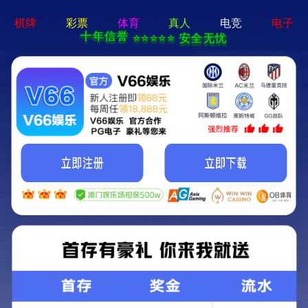
首
页
关
于
我
们
工
程
业
绩
产
品
展