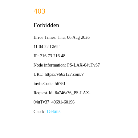
首
页
关
于
我
们
工
程
业
绩
产
品
展