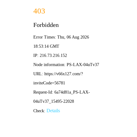
首
页
关
于
我
们
工
程
业
绩
产
品
展