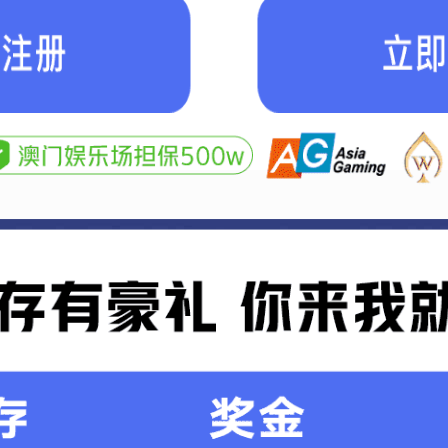
SCROLL DOWN
服务